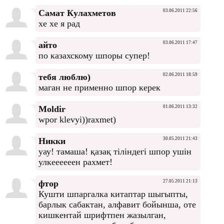
Самат Кулахметов
03.06.2011 22:56
хе хе я рад
айто
03.06.2011 17:47
по казахскому шпоры супер!
тебя люблю)
02.06.2011 18:59
маган не применно шпор керек
Moldir
01.06.2011 13:32
wpor klevyi))raxmet)
Никки
30.05.2011 21:43
уау! тамаша! қазақ тіліндегі шпор ушін
улкеееееен рахмет!
фтор
27.05.2011 21:13
Кушти шпаргалка китаптар шыгыпты,
барлык сабактан, алфавит бойынша, оте
кишкентай шрифтпен жазылган,