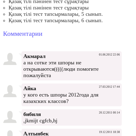
Қазақ тілі пәнінен тест сұрақтары
Қазақ тілі пәнінен тест сұрақтары
Қазақ тілі тест тапсырмалары, 5 сынып.
Қазақ тілі тест тапсырмалары, 6 сынып.
Комментарии
Акмарал
01.06.2012 22:06
а на сотке эти шпоры не
открываются(((((люди помогите
пожалуйста
Айка
27.03.2012 17:44
у кого есть шпоры 2012года для
казахских классов?
бибиля
20.12.2011 00:14
,jkmijt cgfcb,hj
Алтынбек
19.12.2011 18:38