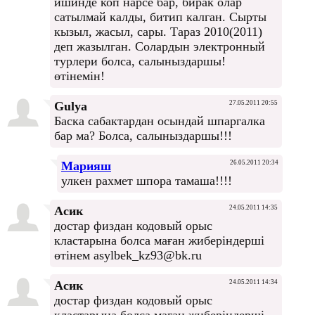
ишинде коп нарсе бар, бирак олар
сатылмай калды, битип калган. Сырты
кызыл, жасыл, сары. Тараз 2010(2011)
деп жазылган. Солардын электронный
турлери болса, салыныздаршы!
өтінемін!
Gulya
27.05.2011 20:55
Баска сабактардан осындай шпаргалка
бар ма? Болса, салыныздаршы!!!
Марияш
26.05.2011 20:34
улкен рахмет шпора тамаша!!!!
Асик
24.05.2011 14:35
достар физдан кодовый орыс
кластарына болса маған жиберіндерші
өтінем asylbek_kz93@bk.ru
Асик
24.05.2011 14:34
достар физдан кодовый орыс