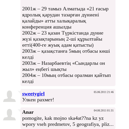
2001ж – 29 тамыз Алматыда «21 ғасыр
ядролық қарудан тазарған дүниені
қалайды» атты халықаралық
конференция ашылды
2002ж – 23 қазан Түркістанда дүние
жүзі қазақтарының 2-ші құрылтайы
өтті(400-ге жуық адам қатысты)
2003ж – қазақстанға 5мың отбасы көші
келді
2003ж – Назарбаевтің «Сындарлы он
жыл» еңбегі шықты
2004ж – 10мың отбасы оралман қайтып
келді
sweetygirl
05.06.2011 21:46
Улкен рахмет!
Anar
04.06.2011 01:31
pomogite, kak mojno ska4at??na kz yz
wpory vseh predmetov, 5 geografiya, pliz...