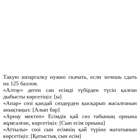
Такую шпаргалку нужно скачать, если хочешь сдать
на 125 баллов.
«Алтау» деген сан есімді түбірден түсіп қалған
дыбысты көрсетіңіз: [ы]
«Апар» сөзі қандай сөздерден қысқарып жасалғанын
анықтаңыз: [Алып бар]
«Арнау мектеп» Есімдік қай сөз табының орнына
жұмсалған, көрсетіңіз: [Сын есім орнына]
«Аттылы» сөзі сын есімнің қай түріне жататынын
көрсетіңіз: [Қатыстық сын есім]