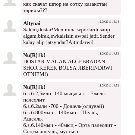
как скачат шпор на сотку казакстан
тарихы???
Altynai
12.09.2011 15:18
Salem,dostar!Men mina wporlardi satip
algam,birak,ewkaisisin awpai jatir.Sender
kalay alip jatsyndar?Aitindarwi!
Nu[R]1k!
11.09.2011 14:53
DOSTAR MAGAN ALGEBRADAN
SHOR KEREK BOLSA JIBERINDRWI
OTNIEM!)
Nu[R]1k!
11.09.2011 14:52
б.з.б.2,5млн. 140 мыңжыл. - Ежелгі
палеолит
б.з.б.2млн -700 - Дошель(олдувэй)
б.з.б.800мың - 140мың - Шелль,
Ашелль.
б.з.б.140мың - 40мың - Орта палеолит -
Соңғы ашелль, мустьер