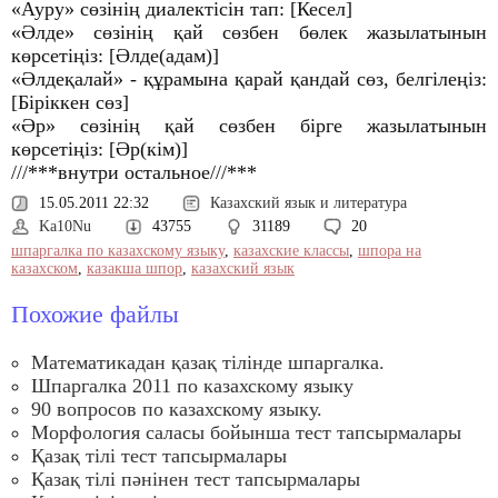
«Ауру» сөзінің диалектісін тап: [Кесел]
«Әлде» сөзінің қай сөзбен бөлек жазылатынын
көрсетіңіз: [Әлде(адам)]
«Әлдеқалай» - құрамына қарай қандай сөз, белгілеңіз:
[Біріккен сөз]
«Әр» сөзінің қай сөзбен бірге жазылатынын
көрсетіңіз: [Әр(кім)]
///***внутри остальное///***
15.05.2011 22:32
Казахский язык и литература
Ka10Nu
43755
31189
20
шпаргалка по казахскому языку
,
казахские классы
,
шпора на
казахском
,
казакша шпор
,
казахский язык
Похожие файлы
Математикадан қазақ тiлiнде шпаргалка.
Шпаргалка 2011 по казахскому языку
90 вопросов по казахскому языку.
Морфология саласы бойынша тест тапсырмалары
Қазақ тілі тест тапсырмалары
Қазақ тілі пәнінен тест тапсырмалары