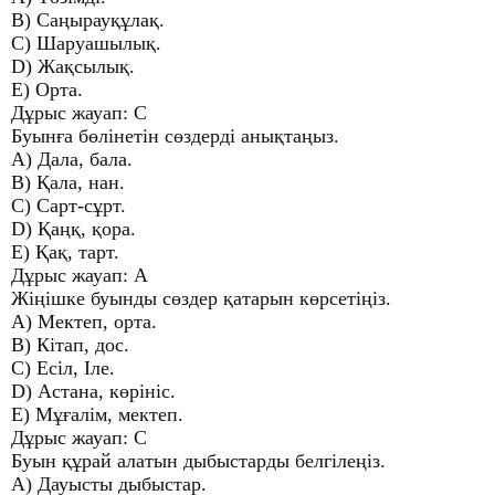
B) Саңырауқұлақ.
C) Шаруашылық.
D) Жақсылық.
E) Орта.
Дұрыс жауап: C
Буынға бөлінетін сөздерді анықтаңыз.
A) Дала, бала.
B) Қала, нан.
C) Сарт-сұрт.
D) Қаңқ, қора.
E) Қақ, тарт.
Дұрыс жауап: A
Жіңішке буынды сөздер қатарын көрсетіңіз.
A) Мектеп, орта.
B) Кітап, дос.
C) Есіл, Іле.
D) Астана, көрініс.
E) Мұғалім, мектеп.
Дұрыс жауап: C
Буын құрай алатын дыбыстарды белгілеңіз.
A) Дауысты дыбыстар.