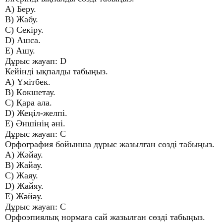
A) Беру.
B) Жабу.
C) Секіру.
D) Ашса.
E) Ашу.
Дұрыс жауап: D
Кейінді ықпалды табыңыз.
A) Үмітбек.
B) Көкшетау.
C) Қара ала.
D) Жеңіл-желпі.
E) Әншінің әні.
Дұрыс жауап: С
Орфография бойынша дұрыс жазылған сөзді табыңыз.
A) Жәйау.
B) Жайау.
C) Жаяу.
D) Жайяу.
E) Жәйәу.
Дұрыс жауап: С
Орфоэпиялық нормаға сай жазылған сөзді табыңыз.