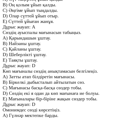
B) Оң қолым ұйып қалды.
C) Әңгіме ұйып тыңдалды.
D) Олар сүттей ұйып отыр.
E) Сүттей ұйыған жанұя.
Дұрыс жауап: A
Сөздің ауыспалы мағынасын табыңыз.
A) Қарындашын ұштау.
B) Найзаны ұштау.
C) Қайланы ұштау.
D) Шеберлікті ұштау.
E) Таяқты ұштау.
Дұрыс жауап: D
Көп мағыналы сөздің анықтамасын белгілеңіз.
A) Затты атап білдіретін мағынасы.
B) Біркелкі дыбысталып айтылатын сөз.
C) Мағынасы басқа-басқа сөздер тобы.
D) Сөздің екі я одан да көп мағынаға ие болуы.
E) Мағыналары бір-біріне жақын сөздер тобы.
Дұрыс жауап: D
Омонимдес сөзді көрсетіңіз.
A) Гүлнәр мектепке барды.