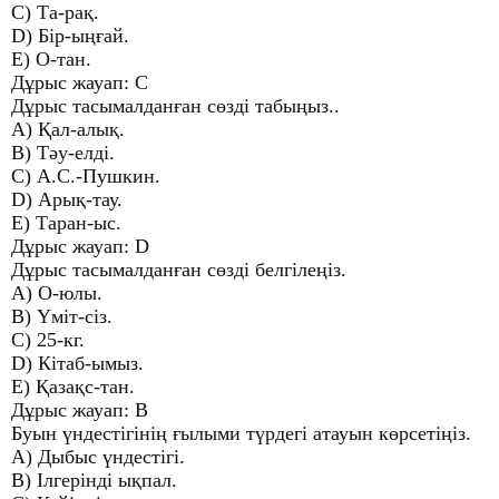
C) Та-рақ.
D) Бір-ыңғай.
E) О-тан.
Дұрыс жауап: С
Дұрыс тасымалданған сөзді табыңыз..
A) Қал-алық.
B) Тәу-елді.
C) А.С.-Пушкин.
D) Арық-тау.
E) Таран-ыс.
Дұрыс жауап: D
Дұрыс тасымалданған сөзді белгілеңіз.
A) О-юлы.
B) Үміт-сіз.
C) 25-кг.
D) Кітаб-ымыз.
E) Қазақс-тан.
Дұрыс жауап: В
Буын үндестігінің ғылыми түрдегі атауын көрсетіңіз.
A) Дыбыс үндестігі.
B) Ілгерінді ықпал.