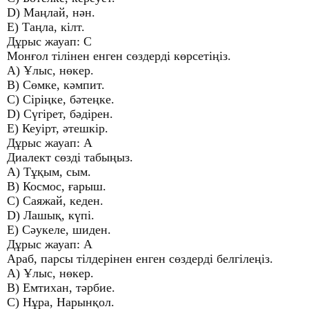
D) Маңлай, нән.
E) Таңла, кілт.
Дұрыс жауап: С
Монғол тілінен енген сөздерді көрсетіңіз.
A) Ұлыс, нөкер.
B) Сөмке, кәмпит.
C) Сіріңке, бәтеңке.
D) Сүгірет, бәдірен.
E) Кеуірт, әтешкір.
Дұрыс жауап: А
Диалект сөзді табыңыз.
A) Тұқым, сым.
B) Космос, ғарыш.
C) Саяжай, кеден.
D) Лашық, күпі.
E) Сәукеле, шиден.
Дұрыс жауап: А
Араб, парсы тілдерінен енген сөздерді белгілеңіз.
A) Ұлыс, нөкер.
B) Емтихан, тәрбие.
C) Нұра, Нарынқол.