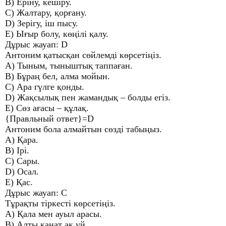
B) Еріну, кешіру.
C) Жалтару, қорғану.
D) Зерігу, іш пысу.
E) Ығыр болу, көңілі қалу.
Дұрыс жауап: D
Антоним қатысқан сөйлемді көрсетіңіз.
A) Тыным, тыныштық таппаған.
B) Бұраң бел, алма мойын.
C) Ара гүлге қонды.
D) Жақсылық пен жамандық – болды егіз.
E) Сөз ағасы – құлақ.
{Правльный ответ}=D
Антоним бола алмайтын сөзді табыңыз.
A) Қара.
B) Ірі.
C) Сары.
D) Осал.
E) Қас.
Дұрыс жауап: C
Тұрақты тіркесті көрсетіңіз.
A) Қала мен ауыл арасы.
B) Алты қанат ақ үй.