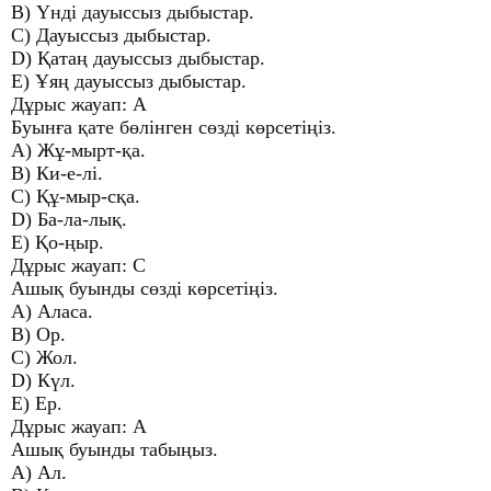
B) Үнді дауыссыз дыбыстар.
C) Дауыссыз дыбыстар.
D) Қатаң дауыссыз дыбыстар.
E) Ұяң дауыссыз дыбыстар.
Дұрыс жауап: A
Буынға қате бөлінген сөзді көрсетіңіз.
A) Жұ-мырт-қа.
B) Ки-е-лі.
C) Құ-мыр-сқа.
D) Ба-ла-лық.
E) Қо-ңыр.
Дұрыс жауап: C
Ашық буынды сөзді көрсетіңіз.
A) Аласа.
B) Ор.
C) Жол.
D) Күл.
E) Ер.
Дұрыс жауап: А
Ашық буынды табыңыз.
A) Ал.