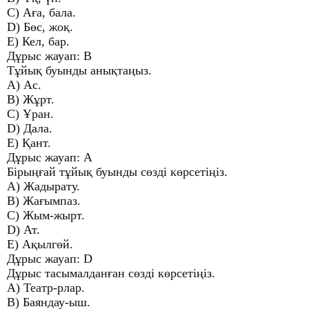
C) Аға, бала.
D) Бөс, жоқ.
E) Кел, бар.
Дұрыс жауап: В
Тұйық буынды анықтаңыз.
A) Ас.
B) Жұрт.
C) Ұран.
D) Дала.
E) Қант.
Дұрыс жауап: А
Бірыңғай тұйық буынды сөзді көрсетіңіз.
A) Жадырату.
B) Жағымпаз.
C) Жым-жырт.
D) Ат.
E) Ақылгөй.
Дұрыс жауап: D
Дұрыс тасымалданған сөзді көрсетіңіз.
A) Театр-рлар.
B) Баяндау-ыш.