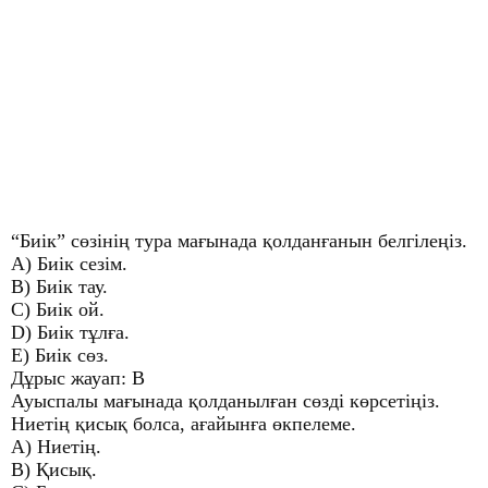
“Биік” сөзінің тура мағынада қолданғанын белгілеңіз.
A) Биік сезім.
B) Биік тау.
C) Биік ой.
D) Биік тұлға.
E) Биік сөз.
Дұрыс жауап: B
Ауыспалы мағынада қолданылған сөзді көрсетіңіз.
Ниетің қисық болса, ағайынға өкпелеме.
A) Ниетің.
B) Қисық.