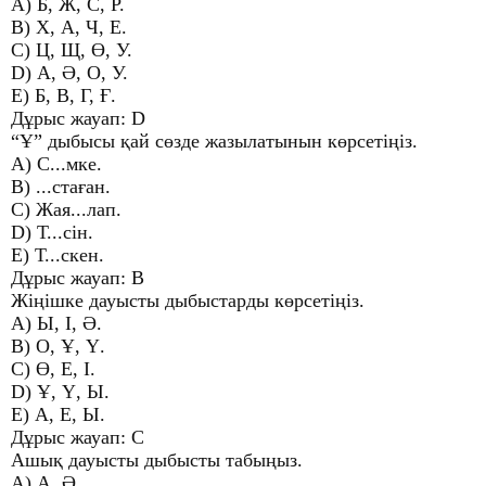
A) Б, Ж, С, Р.
B) Х, А, Ч, Е.
C) Ц, Щ, Ө, У.
D) А, Ә, О, У.
E) Б, В, Г, Ғ.
Дұрыс жауап: D
“Ұ” дыбысы қай сөзде жазылатынын көрсетіңіз.
A) С...мке.
B) ...стаған.
C) Жая...лап.
D) Т...сін.
E) Т...скен.
Дұрыс жауап: B
Жіңішке дауысты дыбыстарды көрсетіңіз.
A) Ы, І, Ә.
B) О, Ұ, Ү.
C) Ө, Е, І.
D) Ұ, Ү, Ы.
E) А, Е, Ы.
Дұрыс жауап: C
Ашық дауысты дыбысты табыңыз.
A) А, Ә.