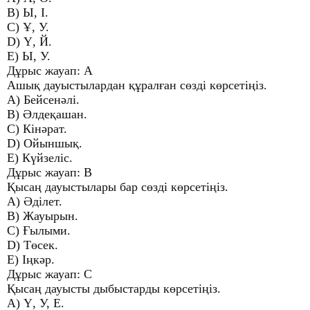
B) Ы, І.
C) Ұ, У.
D) Ү, Й.
E) Ы, У.
Дұрыс жауап: A
Ашық дауыстылардан құралған сөзді көрсетіңіз.
A) Бейсенәлі.
B) Әлдеқашан.
C) Кінәрат.
D) Ойыншық.
E) Күйзеліс.
Дұрыс жауап: B
Қысаң дауыстылары бар сөзді көрсетіңіз.
A) Әділет.
B) Жауырын.
C) Ғылыми.
D) Төсек.
E) Іңкәр.
Дұрыс жауап: C
Қысаң дауысты дыбыстарды көрсетіңіз.
A) Ү, У, Е.