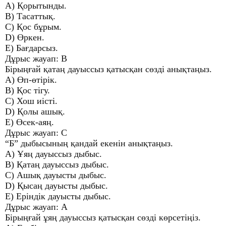
A) Қорытынды.
B) Тасаттық.
C) Қос бұрым.
D) Өркен.
E) Бағдарсыз.
Дұрыс жауап: B
Бірыңғай қатаң дауыссыз қатысқан сөзді анықтаңыз.
A) Өп-өтірік.
B) Қос тігу.
C) Хош иісті.
D) Қолы ашық.
E) Өсек-аяң.
Дұрыс жауап: C
“Б” дыбысының қандай екенін анықтаңыз.
A) Ұяң дауыссыз дыбыс.
B) Қатаң дауыссыз дыбыс.
C) Ашық дауысты дыбыс.
D) Қысаң дауысты дыбыс.
E) Еріндік дауысты дыбыс.
Дұрыс жауап: А
Бірыңғай ұяң дауыссыз қатысқан сөзді көрсетіңіз.