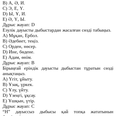
B) А, Ә, И.
C) Э, Е, Ү.
D) Ы, Ұ, И.
E) Ә, Ү, Ы.
Дұрыс жауап: D
Езулік дауысты дыбыстардан жасалған сөзді табыңыз.
A) Мұқан, Ербол.
B) Әдебиет, теңіз.
C) Орден, нөсер.
D) Ине, бөдене.
E) Адам, өнім.
Дұрыс жауап: B
Бірыңғай еріндік дауысты дыбыстан тұратын сөзді
анықтаңыз.
A) Үгіт, ұйыту.
B) Ұзақ, үркек.
C) Ұлу, үйту.
D) Үзеңгі, ұқсау.
E) Ұшқын, үтір.
Дұрыс жауап: C
“Н” дауыссыз дыбысы қай топқа жататынын