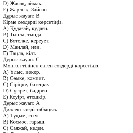
D) Жасақ, аймақ.
E) Жарлық, Зайсан.
Дұрыс жауап: B
Кірме сөздерді көрсетіңіз.
A) Құдағай, құдағи.
B) Тыңла, тыңда.
C) Бөтелке, кереует.
D) Маңлай, нән.
E) Таңла, кілт.
Дұрыс жауап: С
Монғол тілінен енген сөздерді көрсетіңіз.
A) Ұлыс, нөкер.
B) Сөмке, кәмпит.
C) Сіріңке, бәтеңке.
D) Сүгірет, бәдірен.
E) Кеуірт, әтешкір.
Дұрыс жауап: А
Диалект сөзді табыңыз.
A) Тұқым, сым.
B) Космос, ғарыш.
C) Саяжай, кеден.