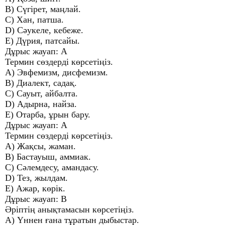
B) Сүгірет, маңлай.
C) Хан, патша.
D) Сәукеле, кебеже.
E) Дүрия, патсайы.
Дұрыс жауап: А
Термин сөздерді көрсетіңіз.
A) Эвфемизм, дисфемизм.
B) Диалект, садақ.
C) Сауыт, айбалта.
D) Адырна, найза.
E) Отарба, ұрын бару.
Дұрыс жауап: А
Термин сөздерді көрсетіңіз.
A) Жақсы, жаман.
B) Бастауыш, аммиак.
C) Сәлемдесу, амандасу.
D) Тез, жылдам.
E) Ажар, көрік.
Дұрыс жауап: В
Әріптің анықтамасын көрсетіңіз.
A) Үннен ғана тұратын дыбыстар.