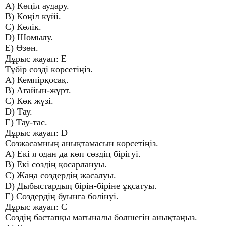
A) Көңіл аудару.
B) Көңіл күйі.
C) Көлік.
D) Шомылу.
E) Өзөн.
Дұрыс жауап: Е
Түбір сөзді көрсетіңіз.
A) Кемпірқосақ.
B) Ағайын-жұрт.
C) Көк жүзі.
D) Тау.
E) Тау-тас.
Дұрыс жауап: D
Сөзжасамның анықтамасын көрсетіңіз.
A) Екі я одан да көп сөздің бірігуі.
B) Екі сөздің қосарлануы.
C) Жаңа сөздердің жасалуы.
D) Дыбыстардың бірін-біріне ұқсатуы.
E) Сөздердің буынға бөлінуі.
Дұрыс жауап: C
Сөздің бастапқы мағыналы бөлшегін анықтаңыз.