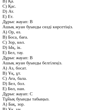
B) Қа.
C) Қас.
D) Ат.
E) Ет.
Дұрыс жауап: В
Ашық жуан буынды сөзді көрсетіңіз.
A) Ор, өз.
B) Боса, баға.
C) Зор, көл.
D) Ық, ік.
E) Бел, тау.
Дұрыс жауап: В
Ашық жуан буынды белгілеңіз.
A) Аз, босат.
B) Ұқ, ұт.
C) Аға, бала.
D) Бел, бол.
E) Бөл, нан.
Дұрыс жауап: С
Тұйық буынды табыңыз.
A) Бақ, зор.
B) Ұқ, үн.