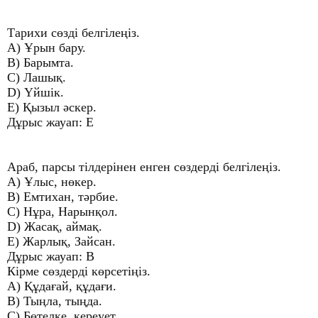
Тарихи сөзді белгілеңіз.
A) Ұрын бару.
B) Барымта.
C) Лашық.
D) Үйшік.
E) Қызыл әскер.
Дұрыс жауап: E
Араб, парсы тілдерінен енген сөздерді белгілеңіз.
A) Ұлыс, нөкер.
B) Емтихан, тәрбие.
C) Нұра, Нарынқол.
D) Жасақ, аймақ.
E) Жарлық, Зайсан.
Дұрыс жауап: B
Кірме сөздерді көрсетіңіз.
A) Құдағай, құдағи.
B) Тыңла, тыңда.
C) Бөтелке, кереует.