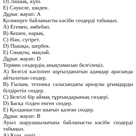
D) Лашық, күпі.
E) Сәукеле, шиден.
Дұрыс жауап: А
Қолөнерге байланысты кәсіби сөздерді табыңыз.
A) Егемен, әмбебап.
B) Кешен, нарық.
C) Нән, сүгірет.
D) Пышқы, шербек.
E) Сиықты, маңлай.
Дұрыс жауап: D
Термин сөздердің анықтамасын белгілеңіз.
A) Белгілі кәсіппен шұғылданатын адамдар арасында
айтылатын сөздер.
B) Ғылым, техника саласындағы арнаулы ұғымдарды
білдіретін сөздер.
C) Белгілі бір аймақ тұрғындарының сөздері.
D) Басқа тілден енген сөздер.
E) Қолданыстан шығып қалған сөздер.
Дұрыс жауап: В
Ауыл шаруашылығына байланысты кәсіби сөздерді
табыңыз.
A) Қоза, шиіт.