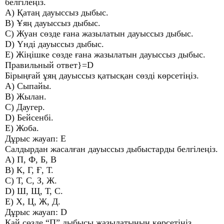
белгілеңіз.
A) Қатаң дауыссыз дыбыс.
B) Ұяң дауыссыз дыбыс.
C) Жуан сөзде ғана жазылатын дауыссыз дыбыс.
D) Үнді дауыссыз дыбыс.
E) Жіңішке сөзде ғана жазылатын дауыссыз дыбыс.
Правильный ответ}=D
Бірыңғай ұяң дауыссыз қатысқан сөзді көрсетіңіз.
A) Сыпайы.
B) Жылан.
C) Даугер.
D) Бейсенбі.
E) Жоба.
Дұрыс жауап: E
Салдырдан жасалған дауыссыз дыбыстарды белгілеңіз.
A) П, Ф, Б, В
B) К, Г, Ғ, Т.
C) Т, С, З, Ж.
D) Ш, Щ, Т, С.
E) Х, Ц, Ж, Д.
Дұрыс жауап: D
Қай сөзде “П” дыбысы жазылатынын көрсетіңіз.