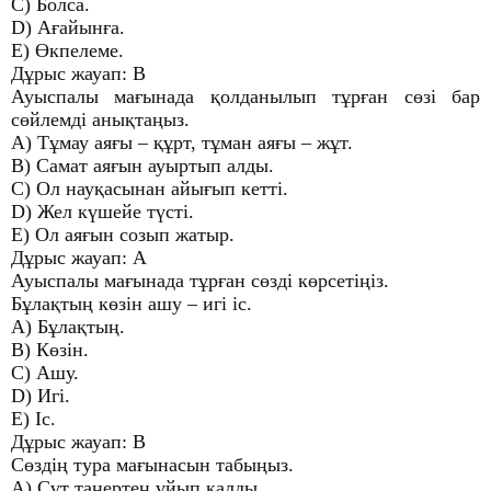
C) Болса.
D) Ағайынға.
E) Өкпелеме.
Дұрыс жауап: B
Ауыспалы мағынада қолданылып тұрған сөзі бар
сөйлемді анықтаңыз.
A) Тұмау аяғы – құрт, тұман аяғы – жұт.
B) Самат аяғын ауыртып алды.
C) Ол науқасынан айығып кетті.
D) Жел күшейе түсті.
E) Ол аяғын созып жатыр.
Дұрыс жауап: A
Ауыспалы мағынада тұрған сөзді көрсетіңіз.
Бұлақтың көзін ашу – игі іс.
A) Бұлақтың.
B) Көзін.
C) Ашу.
D) Игі.
E) Іс.
Дұрыс жауап: B
Сөздің тура мағынасын табыңыз.
A) Сүт таңертең ұйып қалды.