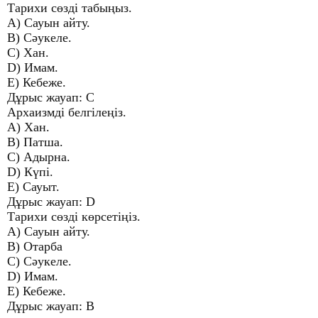
Тарихи сөзді табыңыз.
A) Сауын айту.
B) Сәукеле.
C) Хан.
D) Имам.
E) Кебеже.
Дұрыс жауап: C
Архаизмді белгілеңіз.
A) Хан.
B) Патша.
C) Адырна.
D) Күпі.
E) Сауыт.
Дұрыс жауап: D
Тарихи сөзді көрсетіңіз.
A) Сауын айту.
B) Отарба
C) Сәукеле.
D) Имам.
E) Кебеже.
Дұрыс жауап: B