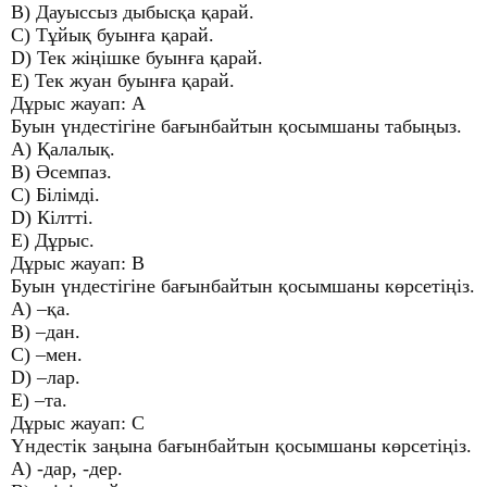
B) Дауыссыз дыбысқа қарай.
C) Тұйық буынға қарай.
D) Тек жіңішке буынға қарай.
E) Тек жуан буынға қарай.
Дұрыс жауап: A
Буын үндестігіне бағынбайтын қосымшаны табыңыз.
A) Қалалық.
B) Әсемпаз.
C) Білімді.
D) Кілтті.
E) Дұрыс.
Дұрыс жауап: В
Буын үндестігіне бағынбайтын қосымшаны көрсетіңіз.
A) –қа.
B) –дан.
C) –мен.
D) –лар.
E) –та.
Дұрыс жауап: С
Үндестік заңына бағынбайтын қосымшаны көрсетіңіз.
A) -дар, -дер.