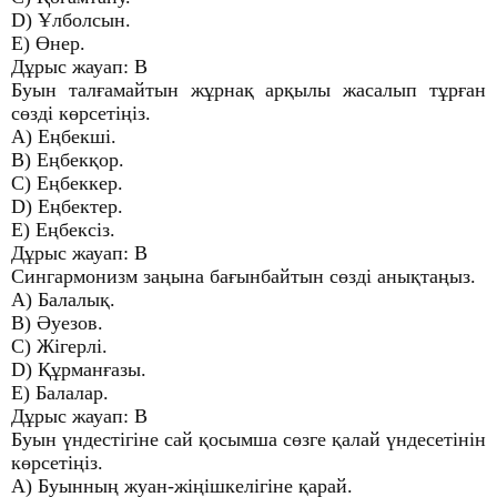
D) Ұлболсын.
E) Өнер.
Дұрыс жауап: B
Буын талғамайтын жұрнақ арқылы жасалып тұрған
сөзді көрсетіңіз.
A) Еңбекші.
B) Еңбекқор.
C) Еңбеккер.
D) Еңбектер.
E) Еңбексіз.
Дұрыс жауап: B
Сингармонизм заңына бағынбайтын сөзді анықтаңыз.
A) Балалық.
B) Әуезов.
C) Жігерлі.
D) Құрманғазы.
E) Балалар.
Дұрыс жауап: B
Буын үндестігіне сай қосымша сөзге қалай үндесетінін
көрсетіңіз.
A) Буынның жуан-жіңішкелігіне қарай.