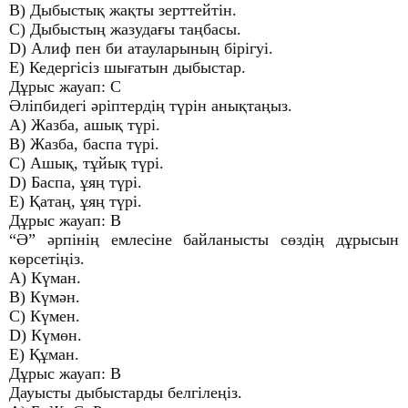
B) Дыбыстық жақты зерттейтін.
C) Дыбыстың жазудағы таңбасы.
D) Алиф пен би атауларының бірігуі.
E) Кедергісіз шығатын дыбыстар.
Дұрыс жауап: C
Әліпбидегі әріптердің түрін анықтаңыз.
A) Жазба, ашық түрі.
B) Жазба, баспа түрі.
C) Ашық, тұйық түрі.
D) Баспа, ұяң түрі.
E) Қатаң, ұяң түрі.
Дұрыс жауап: B
“Ә” әрпінің емлесіне байланысты сөздің дұрысын
көрсетіңіз.
A) Күман.
B) Күмән.
C) Күмен.
D) Күмөн.
E) Құман.
Дұрыс жауап: В
Дауысты дыбыстарды белгілеңіз.