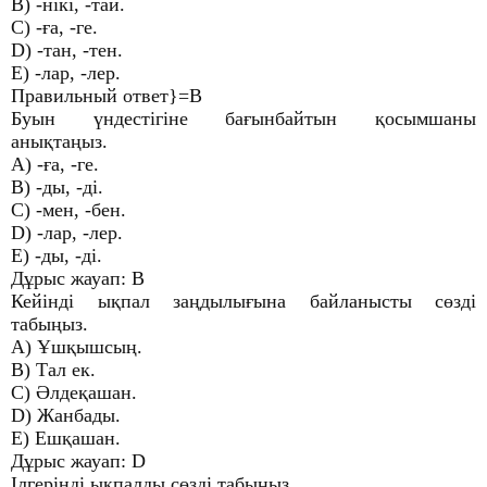
B) -нікі, -тай.
C) -ға, -ге.
D) -тан, -тен.
E) -лар, -лер.
Правильный ответ}=В
Буын үндестігіне бағынбайтын қосымшаны
анықтаңыз.
A) -ға, -ге.
B) -ды, -ді.
C) -мен, -бен.
D) -лар, -лер.
E) -ды, -ді.
Дұрыс жауап: В
Кейінді ықпал заңдылығына байланысты сөзді
табыңыз.
A) Ұшқышсың.
B) Тал ек.
C) Әлдеқашан.
D) Жанбады.
E) Ешқашан.
Дұрыс жауап: D
Ілгерінді ықпалды сөзді табыңыз.