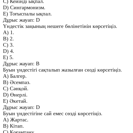
C) Кейінді ықпал.
D) Сингармонизм.
E) Тоғыспалы ықпал.
Дұрыс жауап: D
Үндестік заңының нешеге бөлінетінін көрсетіңіз.
A) 1.
B) 2.
C) 3.
D) 4.
E) 5.
Дұрыс жауап: B
Буын үндестігі сақталып жазылған сөзді көрсетіңіз.
A) Балгер.
B) Әсемпаз.
C) Сәнқой.
D) Өнерлі.
E) Әкетай.
Дұрыс жауап: D
Буын үндестігіне сай емес сөзді көрсетіңіз.
A) Жартас.
B) Кітап.
C) Қоғамтану.