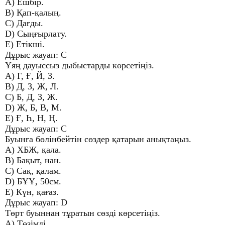
A) Ешбір.
B) Қап-қалың.
C) Дағды.
D) Сыңғырлату.
E) Етікші.
Дұрыс жауап: С
Ұяң дауыссыз дыбыстарды көрсетіңіз.
A) Г, Ғ, Й, З.
B) Д, З, Ж, Л.
C) Б, Д, З, Ж.
D) Ж, Б, В, М.
E) Ғ, Һ, Н, Ң.
Дұрыс жауап: С
Буынға бөлінбейтін сөздер қатарын анықтаңыз.
A) ХБЖ, қала.
B) Бақыт, нан.
C) Сақ, қалам.
D) БҰҰ, 50см.
E) Күн, қағаз.
Дұрыс жауап: D
Төрт буыннан тұратын сөзді көрсетіңіз.
A) Төзімді.