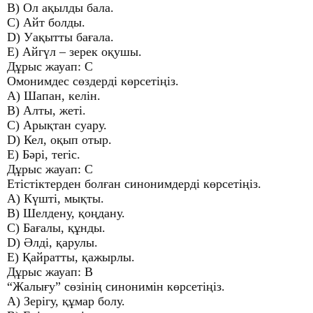
B) Ол ақылды бала.
C) Айт болды.
D) Уақытты бағала.
E) Айгүл – зерек оқушы.
Дұрыс жауап: C
Омонимдес сөздерді көрсетіңіз.
A) Шапан, келін.
B) Алты, жеті.
C) Арықтан суару.
D) Кел, оқып отыр.
E) Бәрі, тегіс.
Дұрыс жауап: C
Етістіктерден болған синонимдерді көрсетіңіз.
A) Күшті, мықты.
B) Шелдену, қоңдану.
C) Бағалы, құнды.
D) Әлді, қарулы.
E) Қайратты, қажырлы.
Дұрыс жауап: B
“Жалығу” сөзінің синонимін көрсетіңіз.
A) Зерігу, құмар болу.