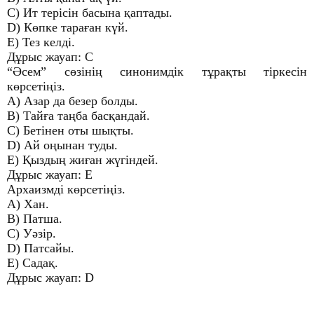
C) Ит терісін басына қаптады.
D) Көпке тараған күй.
E) Тез келді.
Дұрыс жауап: C
“Әсем” сөзінің синонимдік тұрақты тіркесін
көрсетіңіз.
A) Азар да безер болды.
B) Тайға таңба басқандай.
C) Бетінен оты шықты.
D) Ай оңынан туды.
E) Қыздың жиған жүгіндей.
Дұрыс жауап: E
Архаизмді көрсетіңіз.
A) Хан.
B) Патша.
C) Уәзір.
D) Патсайы.
E) Садақ.
Дұрыс жауап: D