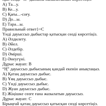
A) Та...у.
B) Ке...у.
C) Қағы...-соғу.
D) До...ы.
E) Тара...ы.
Правильный ответ}=C
Үнді дауыссыз дыбыстар қатысқан сөзді көрсетіңіз.
A) Әлдилету.
B) Әйел.
C) Әлдебір.
D) Әмірші.
E) Әнеугүні.
Дұрыс жауап: B
“Ң” дауыссыз дыбысының қандай екенін анықтаңыз.
A) Қатаң дауыссыз дыбыс.
B) Ұяң дауыссыз дыбыс.
C) Үнді дауыссыз дыбыс.
D) Жуан дауыссыз дыбыс.
E) Жіңішке сөзге ғана жазылатын дауыссыз.
Дұрыс жауап: C
Бірыңғай қатаң дауыссыз қатысқан сөзді көрсетіңіз.