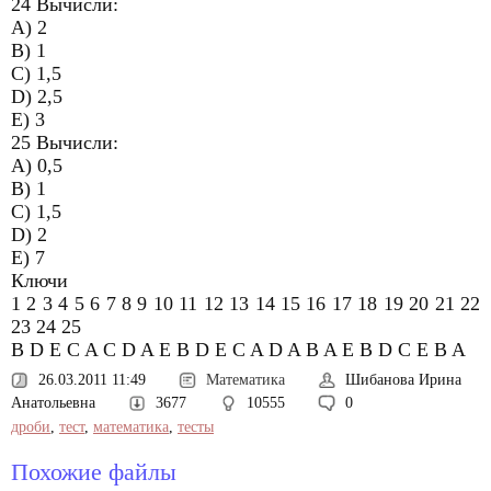
24 Вычисли:
A) 2
B) 1
C) 1,5
D) 2,5
E) 3
25 Вычисли:
A) 0,5
B) 1
C) 1,5
D) 2
E) 7
Ключи
1 2 3 4 5 6 7 8 9 10 11 12 13 14 15 16 17 18 19 20 21 22
23 24 25
B D E C A C D A E B D E C A D A B A E B D C E B A
26.03.2011 11:49
Математика
Шибанова Ирина
Анатольевна
3677
10555
0
дроби
,
тест
,
математика
,
тесты
Похожие файлы