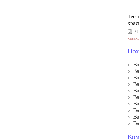
Тест
крас
0
казак
Пох
Ва
Ва
Ва
Ва
Ва
Ва
Ва
Ва
Ва
Ва
Ком