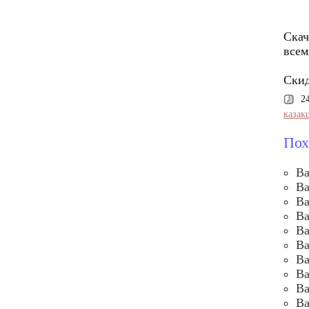
Скач
всем
Скид
2
казак
Пох
Ва
Ва
Ва
Ва
Ва
Ва
Ва
Ва
Ва
Ва