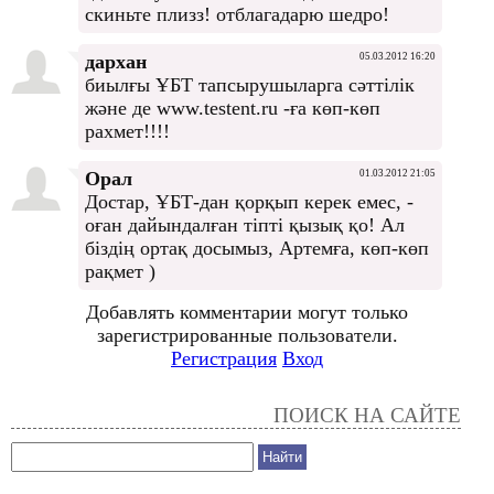
скиньте плизз! отблагадарю шедро!
дархан
05.03.2012 16:20
биылғы ҰБТ тапсырушыларга сәттілік
және де www.testent.ru -ға көп-көп
рахмет!!!!
Орал
01.03.2012 21:05
Достар, ҰБТ-дан қорқып керек емес, -
оған дайындалған тіпті қызық қо! Ал
біздің ортақ досымыз, Артемға, көп-көп
рақмет )
Добавлять комментарии могут только
зарегистрированные пользователи.
Регистрация
Вход
ПОИСК НА САЙТЕ