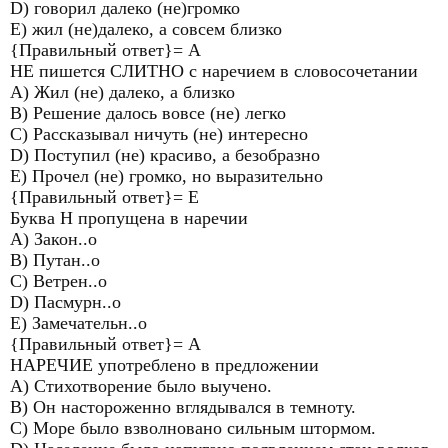
D) говорил далеко (не)громко
Е) жил (не)далеко, а совсем близко
{Правильный ответ}= А
НЕ пишется СЛИТНО с наречием в словосочетании
A) Жил (не) далеко, а близко
B) Решение далось вовсе (не) легко
C) Рассказывал ничуть (не) интересно
D) Поступил (не) красиво, а безобразно
E) Прочел (не) громко, но выразительно
{Правильный ответ}= Е
Буква Н пропущена в наречии
A) Закон..о
B) Путан..о
C) Ветрен..о
D) Пасмурн..о
E) Замечательн..о
{Правильный ответ}= А
НАРЕЧИЕ употреблено в предложении
A) Стихотворение было выучено.
B) Он настороженно вглядывался в темноту.
C) Море было взволновано сильным штормом.