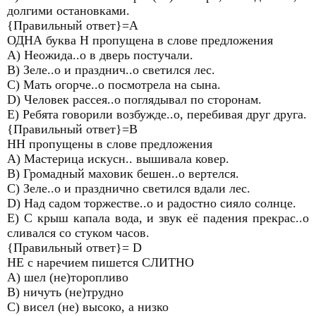
долгими остановками.
{Правильный ответ}=А
ОДНА буква Н пропущена в слове предложения
A) Неожида..о в дверь постучали.
B) Зеле..о и празднич..о светился лес.
C) Мать огорче..о посмотрела на сына.
D) Человек рассея..о поглядывал по сторонам.
E) Ребята говорили возбужде..о, перебивая друг друга.
{Правильный ответ}=В
НН пропущены в слове предложения
A) Мастерица искусн.. вышивала ковер.
B) Громадный маховик бешен..о вертелся.
C) Зеле..о и празднично светился вдали лес.
D) Над садом торжестве..о и радостно сияло солнце.
E) С крыш капала вода, и звук её падения прекрас..о
сливался со стуком часов.
{Правильный ответ}= D
НЕ с наречием пишется СЛИТНО
А) шел (не)торопливо
В) ничуть (не)трудно
С) висел (не) высоко, а низко