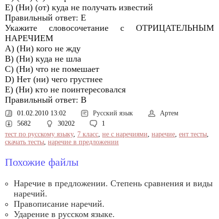
E) (Ни) (от) куда не получать известий
Правильный ответ: Е
Укажите словосочетание с ОТРИЦАТЕЛЬНЫМ
НАРЕЧИЕМ
A) (Ни) кого не жду
B) (Ни) куда не шла
C) (Ни) что не помешает
D) Нет (ни) чего грустнее
E) (Ни) кто не поинтересовался
Правильный ответ: В
01.02.2010 13:02
Русский язык
Артем
5682
30202
1
тест по русскому языку
,
7 класс
,
не с наречиями
,
наречие
,
ент тесты
,
скачать тесты
,
наречие в предложении
Похожие файлы
Наречие в предложении. Степень сравнения и виды
наречий.
Правописание наречий.
Ударение в русском языке.