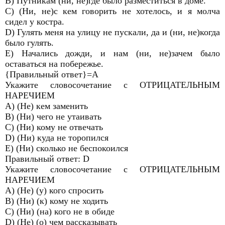
B) Путникам (ни, не)где было разместиться в доме.
C) (Ни, не)с кем говорить не хотелось, и я молча
сидел у костра.
D) Гулять меня на улицу не пускали, да и (ни, не)когда
было гулять.
E) Начались дожди, и нам (ни, не)зачем было
оставаться на побережье.
{Правильный ответ}=А
Укажите словосочетание с ОТРИЦАТЕЛЬНЫМ
НАРЕЧИЕМ
A) (Не) кем заменить
B) (Ни) чего не утаивать
C) (Ни) кому не отвечать
D) (Ни) куда не торопился
E) (Ни) сколько не беспокоился
Правильный ответ: D
Укажите словосочетание с ОТРИЦАТЕЛЬНЫМ
НАРЕЧИЕМ
A) (Не) (у) кого спросить
B) (Ни) (к) кому не ходить
C) (Ни) (на) кого не в обиде
D) (Не) (о) чем рассказывать