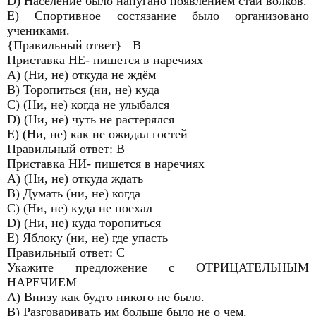
D) Население было напугано появлением стаи волков.
E) Спортивное состязание было организовано
учениками.
{Правильный ответ}= В
Приставка НЕ- пишется в наречиях
A) (Ни, не) откуда не ждём
B) Торопиться (ни, не) куда
C) (Ни, не) когда не улыбался
D) (Ни, не) чуть не растерялся
E) (Ни, не) как не ожидал гостей
Правильный ответ: В
Приставка НИ- пишется в наречиях
A) (Ни, не) откуда ждать
B) Думать (ни, не) когда
C) (Ни, не) куда не поехал
D) (Ни, не) куда торопиться
E) Яблоку (ни, не) где упасть
Правильный ответ: С
Укажите предложение с ОТРИЦАТЕЛЬНЫМ
НАРЕЧИЕМ
A) Внизу как будто никого не было.
B) Разговаривать им больше было не о чем.