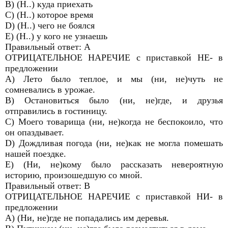
B) (Н..) куда приехать
C) (Н..) которое время
D) (Н..) чего не боялся
E) (Н..) у кого не узнаешь
Правильный ответ: А
ОТРИЦАТЕЛЬНОЕ НАРЕЧИЕ с приставкой НЕ- в
предложении
A) Лето было теплое, и мы (ни, не)чуть не
сомневались в урожае.
B) Остановиться было (ни, не)где, и друзья
отправились в гостиницу.
C) Моего товарища (ни, не)когда не беспокоило, что
он опаздывает.
D) Дождливая погода (ни, не)как не могла помешать
нашей поездке.
E) (Ни, не)кому было рассказать невероятную
историю, произошедшую со мной.
Правильный ответ: В
ОТРИЦАТЕЛЬНОЕ НАРЕЧИЕ с приставкой НИ- в
предложении
A) (Ни, не)где не попадались им деревья.