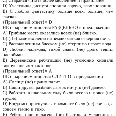
C) Старайся читать более медленнее и правильнее.
D) Участники диспута спорили горячо, взволнованно.
E) Я люблю фантастику больше всех, больше, чем
сказки.
{Правильный ответ}= D
НЕ с наречием пишется РАЗДЕЛЬНО в предложении
A) Грибные места оказались вовсе (не) близко.
B) (Не) заметно легла на землю мягкая северная ночь.
C) Расплавленным блеском (не) стерпимо играет вода.
D) Любви, надежды, тихой славы (не) долго тешил
нас обман.
E) Деревенские ребятишки (не) угомонно сновали
вокруг новых тракторов.
{Правильный ответ}= А
НЕ с наречием пишется СЛИТНО в предложении
A) Солнце (не) щадно палит.
B) Наши друзья разбили лагерь ничуть (не) далеко.
C) Работать в школьном саду было весело и вовсе (не)
трудно.
D) Когда мы проснулись, в комнате было (не) светло, а
совсем темно и тихо.
E) Ребята шли в лагерь (не) быстро, а медленно, с