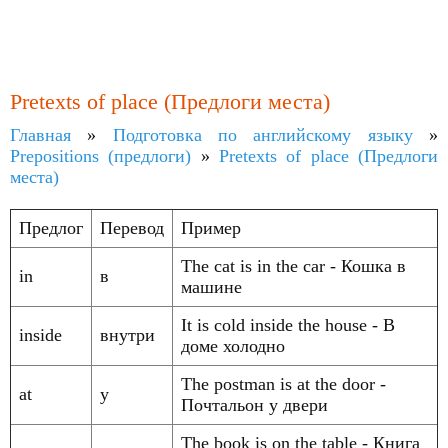
Pretexts of place (Предлоги места)
Главная
»
Подготовка по английскому языку
»
Prepositions (предлоги)
»
Pretexts of place (Предлоги
места)
Предлог
Перевод
Пример
The cat is in the car - Кошка в
in
в
машине
It is cold inside the house - В
inside
внутри
доме холодно
The postman is at the door -
at
у
Почтальон у двери
The book is on the table - Книга