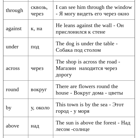
сквозь,
I can see him through the window
through
через
- Я могу видеть его через окно
Не leans against the wall - Он
against
к, на
прислонился к стене
The dog is under the table -
under
под
Собака под столом
The shop is across the road -
across
через
Магазин находится через
дорогу
There are flowers round the
round
вокруг
house - Вокруг дома - цветы
This town is by the sea - Этот
by
у, около
город - у моря
The sun is above the forest - Над
above
над
лесом -солнце