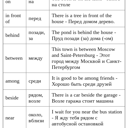
on
на
на столе
in front
There is a tree in front of the
перед
of
house - Перед домом дерево.
позади,
The pond is behind the house -
behind
за
Пруд позади (за) дома (-ом)
This town is between Moscow
and Saint-Petersburg - Этот
between
между
город между Москвой и Санкт-
Петербургом
It is good to be among friends -
among
среди
Хорошо быть среди друзей
рядом,
There is a car beside the garage -
beside
возле
Возле гаража стоит машина
I wait for you near the bus station
около,
near
- Я жду тебя рядом с
вблизи
автобусной остановкой