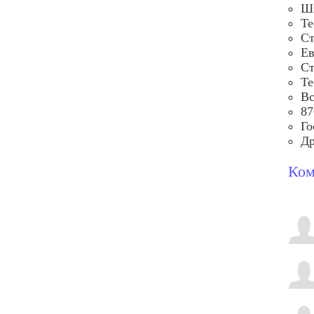
Шп
Те
Ст
Ев
Ст
Те
Вс
87
Го
Др
Ком