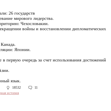
ли: 26 государств
евание мирового лидерства.
ерриторию: Чехословакии.
прекращении войны и восстановлении дипломатических
 Канада.
уляции: Японии.
е в первую очередь за счет использования достижений
Азии.
енный язык.
18532
11
рная история