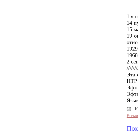
1 ян
14 п
15 м
19 о
отно
1929
1968
2 се
/////
Эта 
НТР:
Эфта
Эфта
Язык
1
Всеми
Пох