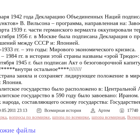
варя 1942 года Декларацию Объединенных Наций подписа
унктов» В. Вильсона – программа, направленная на: Заво
арта 1939 г. части германского вермахта оккупировали т
ктября 1956 г. в Москве была подписана Декларация о 
шений между СССР и: Японией.
-1933 гг. – это годы: Мирового экономического кризиса.
 – 1984 гг. в истории этой страны названы «эрой Трюдо»:
нтября 1945 г. был подписан Акт о безоговорочной капит
///*****внутри остальное****////////
страна заняла и сохраняет лидирующее положение в мир
 Япония.
литское государство было расположено в: Центральной 
литское государство в 590 году было завоевано: Ираном.
 народа, составляющего основу государства: Государств
0.05.2011 23:13
Всемирная история
Артем
17740
рка
,
вопросы по всемирке
,
шпора по всемирке
,
шпора всемирная
,
Всеми
ожие файлы