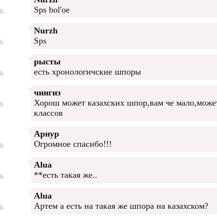
Sps bol'oe
Nurzh
Sps
рысты
есть хронологичские шпоры
чингиз
Хорош может казахских шпор,вам че мало,может
классов
Арнур
Огромное спасибо!!!
Alua
**есть такая же..
Alua
Артем а есть на такая же шпора на казахском?