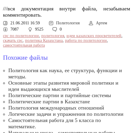
///вся документация внутри файла, незабываем
комментировать.
21.06.2011 16:59
Политология
Артем
7087
9525
0
срс по политологии
,
политология
,
идеи казахских просветителей
,
скачать срс
,
политика Казахстана
,
работа по политологии
,
самостоятельная работа
Похожие файлы
Политология как наука, ее структура, функции и
методы.
Основные этапы развития мировой политики и
идеи выдающихся мыслителей
Политические партии и партийные системы
Политические партии в Казахстане
Политология международных отношений
Логические задачи и упражнения по политологии
Самостоятельная работа для 5 класса по
математике.
Натуральные числа - самостоятельные работы.