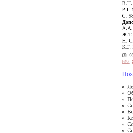
В.Н.
Р.Т.
С. 5
Доп
А.А.
Ж.Т.
Н. С
К.Г.
0
ВУЗ
,
Пох
Ле
Об
По
Со
Во
Кл
Со
Со