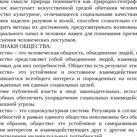
ком смысле природа понимается как природно-географ
рое выступает искусственной средой обитания челове
ство культурное, отличающееся социальными качества
век наделен разумом и волей, способен сознательно ст
рать методы их достижения, предусматривать возможны
циального начал в человеке важен для понимания причи
снения человеческих поступков.
ЗНАКИ ОБЩЕСТВА:
ство – это человеческая общность, объединение людей, 
ство представляет собой объединение людей, взаимо
имых для них потребностей. Общество есть результат эти
ество- это устойчивое и постоянное взаимодействи
ившегося всеобщего интереса и порожденных на осно
жденных им единых социальных целей.
чие публичной власти в лице законодательных, испол
обных обеспечить упорядочение социальных взаимодейс
нешней угрозы.
ство – это социокультурная система. Регуляция и согл
ебностей в рамках единого общества невозможны без об
м образом, общество- это устойчивое и саморазвива
м интересом и взаимодействующих друг с другом на 
летворения индивидуальных потребностей.