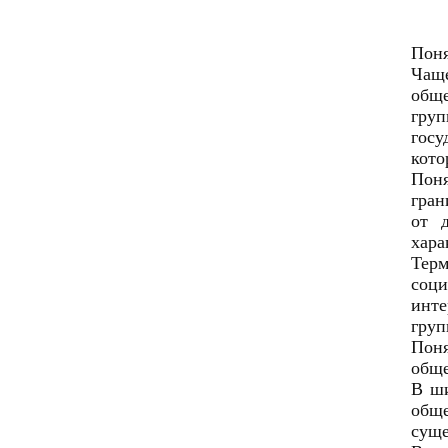
Поня
Чаще
обще
груп
госу
кото
Поня
гран
от 
хара
Тер
соц
инте
груп
Поня
обще
В ши
обще
суще