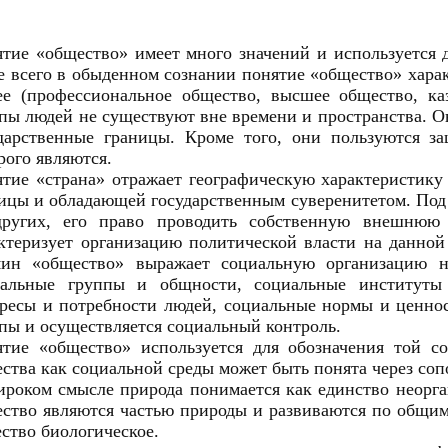
тие «общество» имеет много значений и используется 
 всего в обыденном сознании понятие «общество» хара
е (профессиональное общество, высшее общество, ка
пы людей не существуют вне времени и пространства. 
дарственные границы. Кроме того, они пользуются за
рого являются.
тие «страна» отражает географическую характеристику
ицы и обладающей государственным суверенитетом. Под 
других, его право проводить собственную внешнюю
ктеризует организацию политической власти на данной
мин «общество» выражает социальную организацию н
иальные группы и общности, социальные институты 
ресы и потребности людей, социальные нормы и ценнос
пы и осуществляется социальный контроль.
тие «общество» используется для обозначения той со
ства как социальной среды может быть понята через соп
роком смысле природа понимается как единство неорган
ство являются частью природы и развиваются по общим 
ство биологическое.