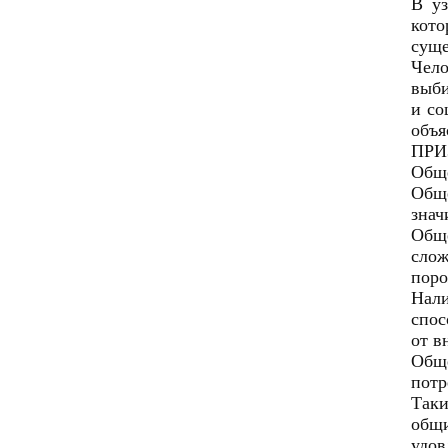
В уз
кото
суще
Чело
выби
и со
объя
ПРИ
Обще
Обще
знач
Общ
слож
поро
Нали
спос
от в
Обще
потр
Таки
общи
удов