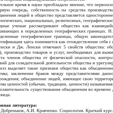
ельное время в науке преобладало мнение, что первоосн
рвую очередь, собственность на средства производств
динения людей в общество представляется односторонне
логических, национальных, религиозных, географических
адные ученые рассматривают общество как взаимодей
ивающих в определенных географических границах. Н.
деленные географические границы, общую законодате
тификация здесь понимается как отождествление себя с
енски и Дж. Ленски отмечают 5 свойств общества: о
), производство товаров и услуг, необходимых для выжи
та членов общества от физической опасности, контро
вий для созидательной деятельности общества и урегули
лз выделяет такие признаки общества как объединение
емы; заключение браков между представителями данно
рождения; объединение людей, имеющее свою территори
ема ценностей (обычаи, традиции, ценности) называемая
олжительность существования объединения во времени 
вида.
овная литература:
 Добреньков, А.И. Кравченко. Социология. Краткий курс. 