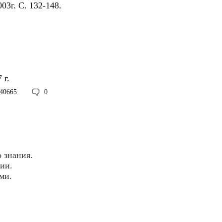
03г. С. 132-148.
 г.
40665
0
 знания.
ии.
ми.