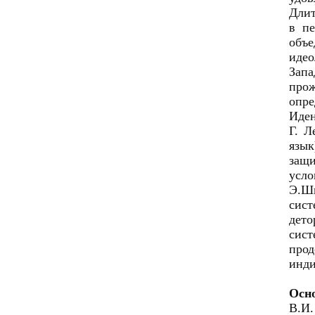
Длит
в пе
объе
идео
Зап
прож
опре
Иден
Г. Л
язык
защи
усло
Э.Ши
сист
дето
сист
прод
инди
Осн
В.И.