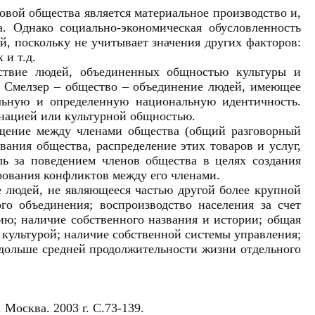
овой общества является материальное производство и,
а. Однако социально-экономическая обусловленность
й, поскольку не учитывает значения других факторов:
 и т.д.
ствие людей, объединенных общностью культуры и
 Смелзер – общество – объединение людей, имеющее
льную и определенную национальную идентичность.
 нацией или культурной общностью.
бщение между членами общества (общий разговорный
вания общества, распределение этих товаров и услуг,
ль за поведением членов общества в целях создания
рования конфликтов между его членами.
 людей, не являющееся частью другой более крупной
го объединения; воспроизводство населения за счет
ю; наличие собственного названия и истории; общая
 культурой; наличие собственной системы управления;
дольше средней продолжительности жизни отдельного
Москва. 2003 г. С.73-139.