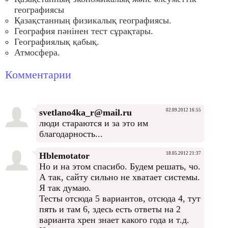
географиясы
Қазақстанның физикалық географиясы.
География пәнінен тест сұрақтары.
Географиялық қабық.
Атмосфера.
Комментарии
svetlano4ka_r@mail.ru
02.09.2012 16:55
люди стараются и за это им
благодарность...
Hblemotator
18.05.2012 21:37
Но и на этом спасибо. Будем решать, чо.
А так, сайту сильно не хватает системы.
Я так думаю.
Тесты отсюда 5 вариантов, отсюда 4, тут
пять и там 6, здесь есть ответы на 2
варианта хрен знает какого года и т.д.