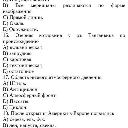
B) Все меридианы различаются по форме
изображения.
C) Прямой линии.
D) Овала.
E) Окружности.
16. Озерная котловина у оз. Танганьика по
происхождению
A) вулканическая
B) запрудная
C) карстовая
D) тектоническая
E) остаточное
17. Область низкого атмосферного давления.
A) Штиль.
B) Антициклон.
C) Атмосферный фронт.
D) Пассаты.
E) Циклон.
18. После открытия Америки в Европе появились
A) береза, ель, бук.
B) лен, капуста, свекла.