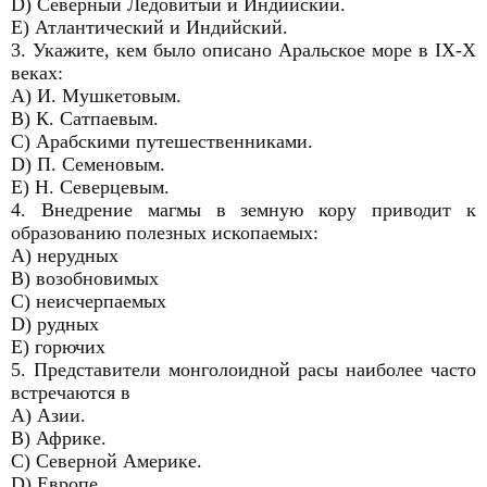
D) Северный Ледовитый и Индийский.
E) Атлантический и Индийский.
3. Укажите, кем было описано Аральское море в IX-X
веках:
A) И. Мушкетовым.
B) К. Сатпаевым.
C) Арабскими путешественниками.
D) П. Семеновым.
E) Н. Северцевым.
4. Внедрение магмы в земную кору приводит к
образованию полезных ископаемых:
A) нерудных
B) возобновимых
C) неисчерпаемых
D) рудных
E) горючих
5. Представители монголоидной расы наиболее часто
встречаются в
A) Азии.
B) Африке.
C) Северной Америке.
D) Европе.