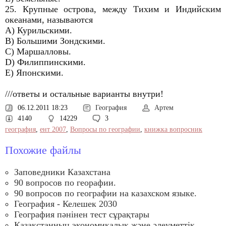
25. Крупные острова, между Тихим и Индийским
океанами, называются
A) Курильскими.
B) Большими Зондскими.
C) Маршалловы.
D) Филиппинскими.
E) Японскими.
///ответы и остальные варианты внутри!
06.12.2011 18:23
География
Артем
4140
14229
3
география
,
ент 2007
,
Вопросы по географии
,
книжка вопросник
Похожие файлы
Заповедники Казахстана
90 вопросов по георафии.
90 вопросов по географии на казахском языке.
География - Келешек 2030
География пәнінен тест сұрақтары
Қазақстанның экономикалық және әлеуметтік