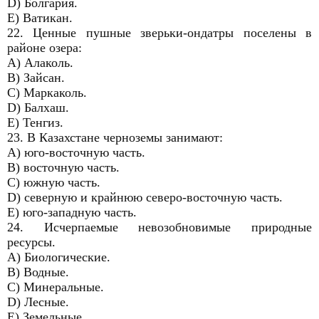
D) Болгария.
E) Ватикан.
22. Ценные пушные зверьки-ондатры поселены в
районе озера:
A) Алаколь.
B) Зайсан.
C) Маркаколь.
D) Балхаш.
E) Тенгиз.
23. В Казахстане черноземы занимают:
A) юго-восточную часть.
B) восточную часть.
C) южную часть.
D) северную и крайнюю северо-восточную часть.
E) юго-западную часть.
24. Исчерпаемые невозобновимые природные
ресурсы.
A) Биологические.
B) Водные.
C) Минеральные.
D) Лесные.
E) Земельные.