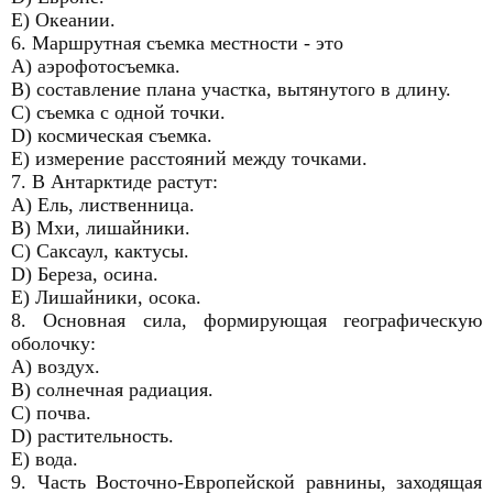
E) Океании.
6. Маршрутная съемка местности - это
A) аэрофотосъемка.
B) составление плана участка, вытянутого в длину.
C) съемка с одной точки.
D) космическая съемка.
E) измерение расстояний между точками.
7. В Антарктиде растут:
A) Ель, лиственница.
B) Мхи, лишайники.
C) Саксаул, кактусы.
D) Береза, осина.
E) Лишайники, осока.
8. Основная сила, формирующая географическую
оболочку:
A) воздух.
B) солнечная радиация.
C) почва.
D) растительность.
E) вода.
9. Часть Восточно-Европейской равнины, заходящая