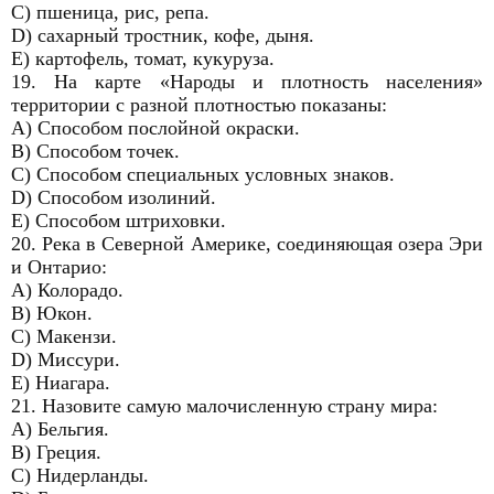
C) пшеница, рис, репа.
D) сахарный тростник, кофе, дыня.
E) картофель, томат, кукуруза.
19. На карте «Народы и плотность населения»
территории с разной плотностью показаны:
A) Способом послойной окраски.
B) Способом точек.
C) Способом специальных условных знаков.
D) Способом изолиний.
E) Способом штриховки.
20. Река в Северной Америке, соединяющая озера Эри
и Онтарио:
A) Колорадо.
B) Юкон.
C) Макензи.
D) Миссури.
E) Ниагара.
21. Назовите самую малочисленную страну мира:
A) Бельгия.
B) Греция.
C) Нидерланды.