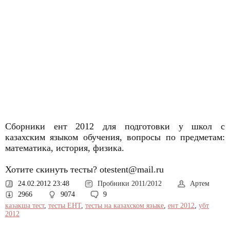
Сборники ент 2012 для подготовки у школ с
казахским языком обучения, вопросы по предметам:
математика, история, физика.
Хотите скинуть тесты? otestent@mail.ru
24.02.2012 23:48
Пробники 2011/2012
Артем
2966
9074
9
казакша тест
,
тесты ЕНТ
,
тесты на казахском языке
,
ент 2012
,
убт
2012