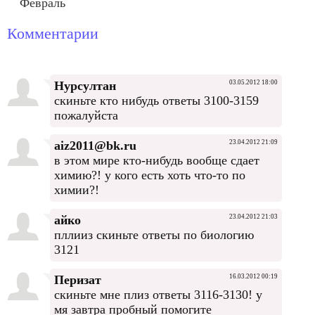
Февраль
Комментарии
Нурсултан
03.05.2012 18:00
скиньте кто нибудь ответы 3100-3159
пожалуйста
aiz2011@bk.ru
23.04.2012 21:09
в этом мире кто-нибудь вообще сдает
химию?! у кого есть хоть что-то по
химии?!
айко
23.04.2012 21:03
пллииз скиньте ответы по биологию
3121
Перизат
16.03.2012 00:19
скиньте мне плиз ответы 3116-3130! у
мя завтра пробный помогите