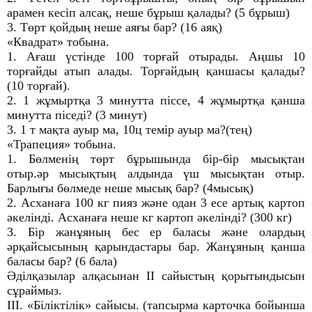
арамен кесіп алсақ, неше бұрыш қалады? (5 бұрыш)
3. Төрт қойдың неше аяғы бар? (16 аяқ)
«Квадрат» тобына.
1. Ағаш үстінде 100 торғай отырады. Аңшы 10
торғайды атып алады. Торғайдың қаншасы қалады?
(10 торғай).
2. 1 жұмыртқа 3 минутта піссе, 4 жұмыртқа қанша
минутта піседі? (3 минут)
3. 1 т мақта ауыр ма, 10ц темір ауыр ма?(тең)
«Трапеция» тобына.
1. Бөлменің төрт бұрышында бір-бір мысықтан
отыр.әр мысықтың алдында үш мысықтан отыр.
Барлығы бөлмеде неше мысық бар? (4мысық)
2. Асханаға 100 кг пияз және одан 3 есе артық картоп
әкелінді. Асханаға неше кг картоп әкелінді? (300 кг)
3. Бір жанұяның бес ер баласы және олардың
әрқайсысының қарындастары бар. Жанұяның қанша
баласы бар? (6 бала)
Әділқазылар алқасынан ІІ сайыстың қорытындысын
сұраймыз.
ІІІ. «Біліктілік» сайысы. (тапсырма карточка бойынша