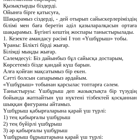
Қызықтырды біздерді.
Ойынға бірге қатысуға,
Шақырамыз сіздерді, - дей отырып сайыскерлеріміздің
білімі мен баға беретін әділ қазыларалқасын ортаға
шақырамыз. Бүгінгі кештің жоспары таныстырылады.
1. Кезекте амандасу рәсімі І топ «Үшбұрыш» тобы.
Ұраны: Білікті бірді жығар.
Білімді мыңды жығар.
Сәлемдесуі: Біз дайынбыз бұл сайысқа достарым,
Көрсетеміз бізде қандай күш барын.
Алға қойған мақсатымыз бір екен.
Сәтті болсын сапарымыз әрдайым.
«Үшбұрыш» тобынан қарсылас топтарға сәлем.
Таныстыруы: Үшбұрыш деп жазықтықта бір түзудің
бойында жатпайтын үш нүктені тізбектей қосқаннан
шыққан фигураны айтамыз.
Үшбұрыш қабырғаларына қарай үш түрлі:
1) тең қабырғалы үшбұрыш
2) тең бүйірлі үшбұрыш
3) әр қабырғалы үшбұрыш
Үшбұрыш бұрыштарына қарай үш түрлі: