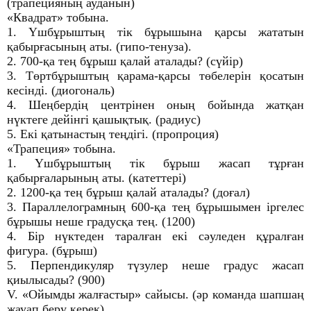
(трапецияның ауданын)
«Квадрат» тобына.
1. Үшбұрыштың тік бұрышына қарсы жататын
қабырғасының аты. (гипо-тенуза).
2. 700-қа тең бұрыш қалай аталады? (сүйір)
3. Төртбұрыштың қарама-қарсы төбелерін қосатын
кесінді. (диогональ)
4. Шеңбердің центрінен оның бойында жатқан
нүктеге дейінгі қашықтық. (радиус)
5. Екі қатынастың теңдігі. (пропроция)
«Трапеция» тобына.
1. Үшбұрыштың тік бұрыш жасап тұрған
қабырғаларының аты. (катеттері)
2. 1200-қа тең бұрыш қалай аталады? (доғал)
3. Параллелограмның 600-қа тең бұрышымен іргелес
бұрышы неше градусқа тең. (1200)
4. Бір нүктеден таралған екі сәуледен құралған
фигура. (бұрыш)
5. Перпендикуляр түзулер неше градус жасап
қиылысады? (900)
V. «Ойымды жалғастыр» сайысы. (әр команда шапшаң
жауап беру керек)