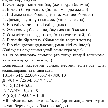
1. Жеті жұрттың тілін біл, (жеті түрлі білім іл)
2. Білекті бірді жығар, (білімді мыңды жығар)
3. Екі жақсы қас болмас, (екі жаман дос болмас)
4. Досыңды үш күн сынама, (үш жыл сына)
5. Бір елі ауызға – (екі елі қақпақ)
6. Жүз сомың болғанша, (жүз досың болсын)
7. Отызтістен шыққан сөз, (отыз елге тарайды)
8. Білгенің бір тоғыз, (білмегенің тоқсан тоғыз)
9. Бір кісі қазған құдықтан, (мың кісі су ішеді)
(Әділқазы алқасынан ұпай саны сұралады)
VІ. «Сөз жұмбақ» сайысы. (әр топқа бірдей тапсырма,
карточка арқылы беріледі)
Есептердің жауабына сәйкес кестені толтырса, ұлы
ғалымдардың аты шығады.
18,147 64 5 22,804 -56,7 47,498 13
Д. √64 + √25 М. 0,7 * (-81)
А. 13,123 + 5,024
Е. 47,749 – 0,251 Х
Р. ((-2)) И 9,004 + 13,8
VІІ. «Қас-қағым сәт» сайысы (әр команда тез тұрып
жауап беру арқылы балл жинайды)