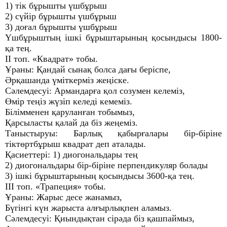
1) тік бұрышты үшбұрыш
2) сүйір бұрышты үшбұрыш
3) доғал бұрышты үшбұрыш
Үшбұрыштың ішкі бұрыштарының қосындысы 1800-
қа тең.
ІІ топ. «Квадрат» тобы.
Ұраны: Қандай сынақ болса дағы беріспе,
Әрқашанда үміткерміз жеңіске.
Сәлемдесуі: Армандарға қол созумен келеміз,
Өмір теңіз жүзіп келеді кемеміз.
Білімменен қаруланған тобымыз,
Қарсыласты қалай да біз жеңеміз.
Таныстыруы: Барлық қабырғалары бір-біріне
тіктөртбұрыш квадрат деп аталады.
Қасиеттері: 1) диогональдары тең
2) диогональдары бір-біріне перпендикуляр болады
3) ішкі бұрыштарының қосындысы 3600-қа тең.
ІІІ топ. «Трапеция» тобы.
Ұраны: Жарыс десе жанамыз,
Бүгінгі күн жарыста алғырлықпен аламыз.
Сәлемдесуі: Қиындықтан сірәда біз қашпаймыз,