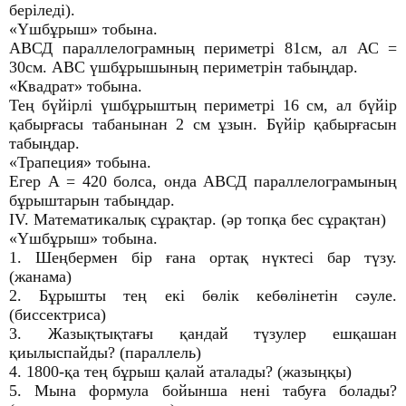
беріледі).
«Үшбұрыш» тобына.
АВСД параллелограмның периметрі 81см, ал АС =
30см. АВС үшбұрышының периметрін табыңдар.
«Квадрат» тобына.
Тең бүйірлі үшбұрыштың периметрі 16 см, ал бүйір
қабырғасы табанынан 2 см ұзын. Бүйір қабырғасын
табыңдар.
«Трапеция» тобына.
Егер А = 420 болса, онда АВСД параллелограмының
бұрыштарын табыңдар.
IV. Математикалық сұрақтар. (әр топқа бес сұрақтан)
«Үшбұрыш» тобына.
1. Шеңбермен бір ғана ортақ нүктесі бар түзу.
(жанама)
2. Бұрышты тең екі бөлік кебөлінетін сәуле.
(биссектриса)
3. Жазықтықтағы қандай түзулер ешқашан
қиылыспайды? (параллель)
4. 1800-қа тең бұрыш қалай аталады? (жазыңқы)
5. Мына формула бойынша нені табуға болады?