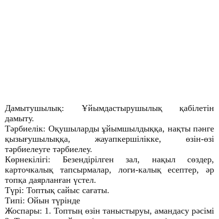
Дамытушылық: Ұйымдастырушылық қабілетін
дамыту.
Тәрбиелік: Оқушыларды ұйымшылдыққа, нақты пәнге
қызығушылыққа, жауапкершілікке, өзін-өзі
тәрбиелеуге тәрбиелеу.
Көрнекілігі: Безендірілген зал, нақыл сөздер,
карточкалық тапсырмалар, логи-калық есептер, әр
топқа даярланған үстел.
Түрі: Топтық сайыс сағаты.
Типі: Ойын түрінде
Жоспары: 1. Топтың өзін таныстыруы, амандасу рәсімі