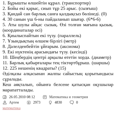
1. Бұрышты өлшейтін құрал. (транспортир)
2. Бойы екі қарыс, сиып тұр 25 арыс. (сызғыш)
3. Қандай сан барлық санға қалдықсыз бөлінеді. (0)
4. 30 санын үш 6-ны пайдаланып шығар. (6*6-6)
5. Аты шулы айқас сызық. Өзі толған мағына қызық.
(координаталар осі)
6. Қиылыспайтын екі түзу. (параллель)
7. Ұзындықтың өлшем бірлігі (метр)
8. Дәлелденбейтін ұйғарым. (аксиома)
9. Екі нүктенің арасындағы түзу. (кесінді)
10. Шеңбердің центрі арқылы өтетін хорда. (диаметр)
11. Барлық қабырғалары тең тіктөртбұрыш. (шаршы)
12. 225 нешенің квадраты? (15)
Әділқазы алқасынан жалпы сайыстың қорытындысы
сұралады.
Кеш аяқталып, ойынға белсене қатысқан оқушылар
марапатталады.
26.05.2010 08:12
Математика и геометрия
Артем
2973
4830
0
математика