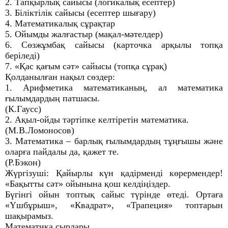
2. Тапқырлық сайысы (логикалық есептер)
3. Біліктілік сайысы (есептер шығару)
4. Математикалық сұрақтар
5. Ойымды жалғастыр (мақал-мәтелдер)
6. Сөзжұмбақ сайысы (карточка арқылы топқа
беріледі)
7. «Қас қағым сәт» сайысы (топқа сұрақ)
Қолданылған нақыл сөздер:
1. Арифметика математиканың, ал математика
ғылымдардың патшасы.
(К.Гаусс)
2. Ақыл-ойды тәртіпке келтіретін математика.
(М.В.Ломоносов)
3. Математика – барлық ғылымдардың тұңғышы және
оларға пайдалы да, қажет те.
(Р.Бэкон)
Жүргізуші: Қайырлы күн қадірменді көрермендер!
«Бақытты сәт» ойынына қош келдіңіздер.
Бүгінгі ойын топтық сайыс түрінде өтеді. Ортаға
«Үшбұрыш», «Квадрат», «Трапеция» топтарын
шақырамыз.
Математика сырлары,