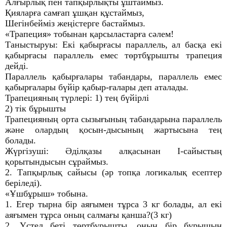
Алғырлық пен тапқырлықты ұштаймыз.
Қияларға самғап ұшқан құстаймыз,
Шегінбейміз жеңістерге бастаймыз.
«Трапеция» тобынан қарсыластарға сәлем!
Таныстыруы: Екі қабырғасы параллель, ал басқа екі
қабырғасы параллель емес төртбұрышты трапеция
дейді.
Параллель қабырғалары табандары, параллель емес
қабырғалары бүйір қабыр-ғалары деп аталады.
Трапецияның түрлері: 1) тең бүйірлі
2) тік бұрышты
Трапецияның орта сызығының табандарына параллель
және олардың қосын-дысының жартысына тең
болады.
Жүргізуші: Әділқазы алқасынан І-сайыстың
қорытындысын сұраймыз.
2. Тапқырлық сайысы (әр топқа логикалық есептер
беріледі).
«Ұшбұрыш» тобына.
1. Егер тырна бір аяғымен тұрса 3 кг болады, ал екі
аяғымен тұрса оның салмағы қанша?(3 кг)
2. Үстел беті төртбұрышты, оның бір бұрышын