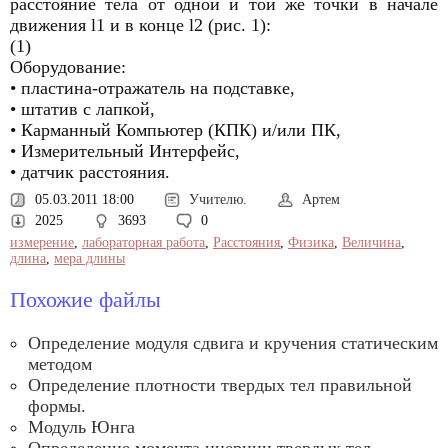
расстояние тела от одной и той же точки в начале
движения l1 и в конце l2 (рис. 1):
(1)
Оборудование:
• пластина-отражатель на подставке,
• штатив с лапкой,
• Карманный Компьютер (КПК) и/или ПК,
• Измерительный Интерфейс,
• датчик расстояния.
05.03.2011 18:00
Учителю.
Артем
2025
3693
0
измерение
,
лабораторная работа
,
Расстояния
,
Физика
,
Величина
,
длина
,
мера длины
Похожие файлы
Определение модуля сдвига и кручения статическим
методом
Определение плотности твердых тел правильной
формы.
Модуль Юнга