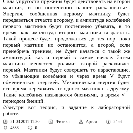
Сила упругости пружины будет действовать на второй
маятник, и он постепенно начнет раскачиваться.
Энергия, сообщенная первому маятнику, будет
передаваться отчасти второму, и амплитуда колебаний
первого маятника будет постепенно убывать, в то
время, как амплитуда второго маятника возрастать.
Такой процесс будет продолжаться до тех пор, пока
первый маятник не остановится, а второй, если
пренебречь трением, не будет качаться с такой же
амплитудой, как и первый в самом начале. Затем
маятники меняются ролями: второй раскачивает
первый. Маятники будут совершать то нарастающие,
то убывающие колебания и через время V будут
обмениваться энергией. Механическая энергия будет
все время переходить от одного маятника к другому.
Такие колебания называются биениями, а время V –
периодом биений.
///внутри вся теория, и задание к лабораторной
работе.
21.03.2011 11:20
Физика
Артем
2453
4333
0