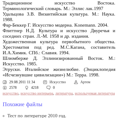
Традиционное искусство Востока.
Терминологический словарь. М.: Эллис лак.1997
Удальцова З.В. Византийская культура. М.: Наука.
1988.
Фар-Беккер Г. Искусство модерна. Konemann. 2004.
Флиттнер Н.Д. Культура и искусство Двуречья и
соседних стран. Л.-М. 1958 и др. издания.
Художественная культура первобытного общества.
Хрестоматия под ред. М.С.Кагана, составитель
И.А.Химик. СПб.: Славия. 1994.
Шлюмберже Д. Эллинизированный Восток. М.:
Искусство. 1985.
Этруски. Италийское жизнелюбие. (Энциклопедия
«Исчезнувшие цивилизации») М.: Терра. 1998.
29.08.2011 11:34
Искусство
Артем
2578
4218
0
искусство
,
искусство интерьера
,
литература
,
используемая литература
Похожие файлы
Тест по литературе 2010 год.