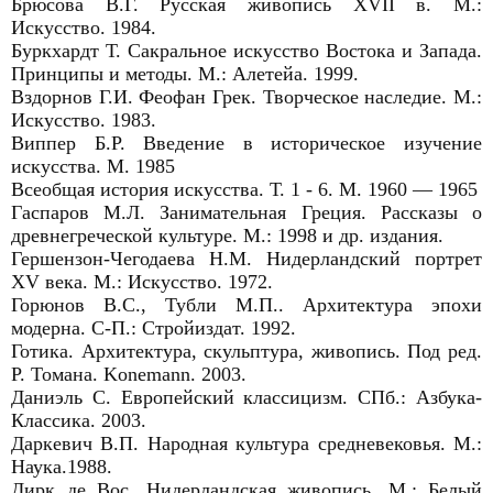
Брюсова В.Г. Русская живопись XVII в. М.:
Искусство. 1984.
Буркхардт Т. Сакральное искусство Востока и Запада.
Принципы и методы. М.: Алетейа. 1999.
Вздорнов Г.И. Феофан Грек. Творческое наследие. М.:
Искусство. 1983.
Виппер Б.Р. Введение в историческое изучение
искусства. М. 1985
Всеобщая история искусства. Т. 1 - 6. М. 1960 ― 1965
Гаспаров М.Л. Занимательная Греция. Рассказы о
древнегреческой культуре. М.: 1998 и др. издания.
Гершензон-Чегодаева Н.М. Нидерландский портрет
XV века. М.: Искусство. 1972.
Горюнов В.С., Тубли М.П.. Архитектура эпохи
модерна. С-П.: Стройиздат. 1992.
Готика. Архитектура, скульптура, живопись. Под ред.
Р. Томана. Konemann. 2003.
Даниэль С. Европейский классицизм. СПб.: Азбука-
Классика. 2003.
Даркевич В.П. Народная культура средневековья. М.:
Наука.1988.
Дирк де Вос. Нидерландская живопись. М.: Белый