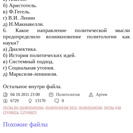
б) Аристотель.
в) Ф.Гегель.
г) В.И. Ленин
д) Н.Макиавелли.
6. Какое направление политической мысли
предопределило возникновение политологии как
науки?
а) Диалектика.
б) История политических идей.
в) Системный подход.
г) Социальная утопия.
д) Марксизм-ленинизм.
Остальное внутри файла.
04.10.2011 23:00
Политология
Артем
6729
13170
0
тесты по политологии
,
политология тест
,
политология
,
тесты для
студента
,
Студенту
Похожие файлы